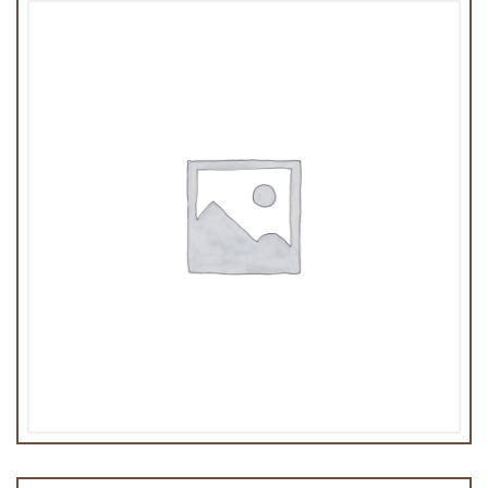
Vin Indien Grover rouge 37,5cl
13,00
€