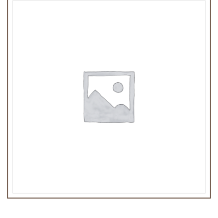
Gamay de Touraine Domaine de Bellevue 75cl
16,00
€