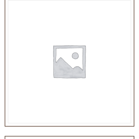
Biere indienne 33cl
4,50
€