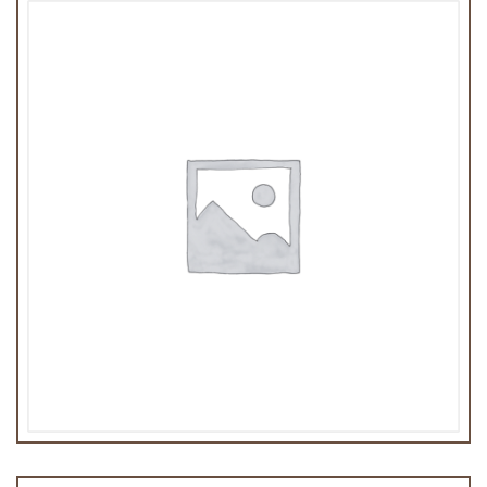
Heineken 33cl
4,50
€