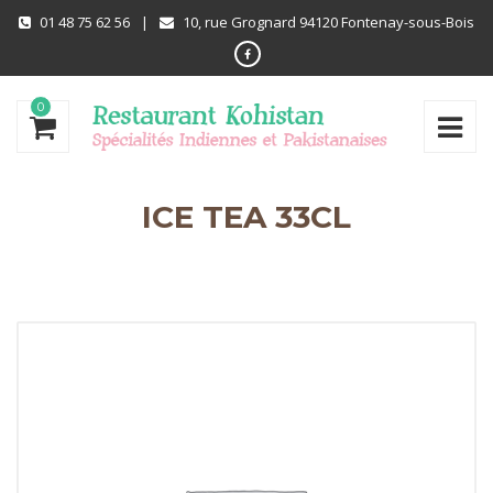
01 48 75 62 56
|
10, rue Grognard 94120 Fontenay-sous-Bois
0
ICE TEA 33CL