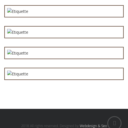
4,00
€
Coca Zero 33cl
3,00
€
Cotes du Rhone – Les Pierre (rouge) 37,5 cl
8,00
€
Biere indienne 33cl
4,50
€
2018 All rights reserved. Designed by
Webdesign & Seo