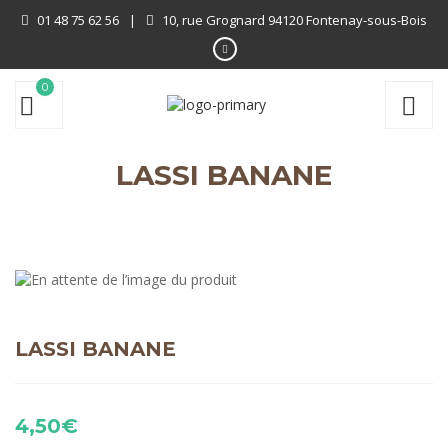
01 48 75 62 56
|
10, rue Grognard 94120 Fontenay-sous-Bois
0
LASSI BANANE
LASSI BANANE
4,50
€